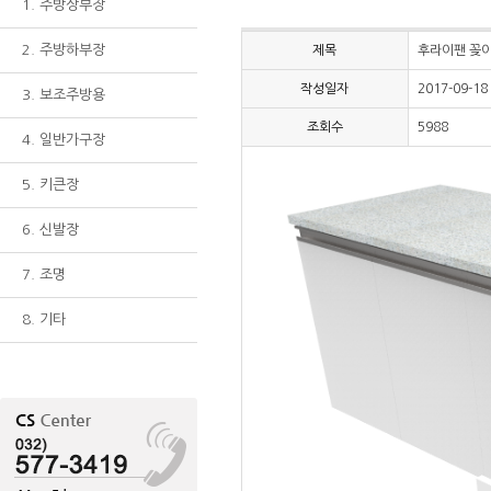
1. 주방상부장
2. 주방하부장
제목
후라이팬 꽂이
작성일자
2017-09-18
3. 보조주방용
조회수
5988
4. 일반가구장
5. 키큰장
6. 신발장
7. 조명
8. 기타