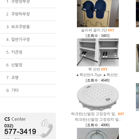
1. 주방상부장
2. 주방하부장
3. 보조주방용
슬리퍼 걸이 2단
HIT
[
조회수 : 3465
]
4. 일반가구장
5. 키큰장
6. 신발장
퀵 선반
HIT
▲퀵선반A-Type ▲퀵선반..
7. 조명
[
조회수 : 4649
]
8. 기타
락크린(신발장 고정장치 및..
HIT
락크린(신발장 고정장치 및..
[
조회수 : 4000
]