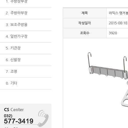
1. 주방상부장
2. 주방하부장
제목
라믹스 행거
작성일자
2015-08-18
3. 보조주방용
조회수
3928
4. 일반가구장
5. 키큰장
6. 신발장
7. 조명
8. 기타