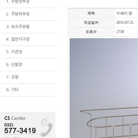
1. 주방상부장
제목
수세미 망
2. 주방하부장
작성일자
2015-07-21
3. 보조주방용
조회수
2730
4. 일반가구장
5. 키큰장
6. 신발장
7. 조명
8. 기타